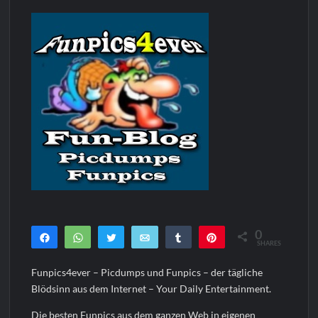
0
Teilen
WhatsApp
Twittern
E-Mail
Teilen
Pin
SHARES
Funpics4ever – Picdumps und Funpics – der tägliche
Blödsinn aus dem Internet – Your Daily Entertainment.
Die besten Funpics aus dem ganzen Web in eigenen