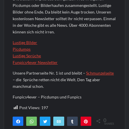
Picdumps oder Bilderhaufen zusammengestellt. Lustige
Bilder ohne Ende. Da bleibt kein Auge trocken. Unseren
kostenlosen Newsletter solltet ihr nicht verpassen. Einmal
in der Woche gibt es alle News. Über 4000 Abonnenten
können sich nicht irren.
Lustige Bilder
Picdumps
Lustige Sprüche
Funpics4ever Newsletter
Unsere Partnerseite Nr. 1 ist und bleibt –
Schmunzelseite
– die Sprüche retten nicht die Welt. Den Tag aber
manchmal schon.
Funpics4ever – Picdumps und Funpics
Post Views:
197
0
Teilen
WhatsApp
Twittern
E-Mail
Teilen
Pin
SHARES