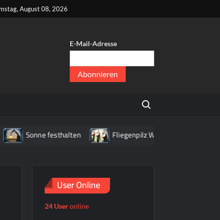
kt
mstag, August 08, 2026
E-Mail-Adresse
er
,
Search for:
er
Sonne festhalten
Fliegenpilz WC
Haus mit Bri
User Online
24 User
online