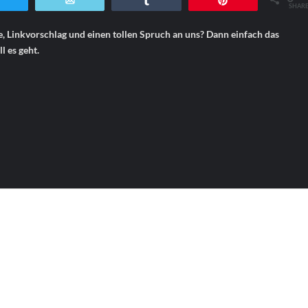
Twittern
E-Mail
Teilen
Pin
SHAR
e, Linkvorschlag und einen tollen Spruch an uns? Dann einfach das
l es geht.