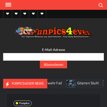
Skip
Search
to
content
Home
Funpics
Lustige
Picdumps
Kontakt
Sprüche
Funp
Picdu
– Pi
Bilderh
Fun
Gifdu
E-Mail-Adresse
lusti
lusti
Bilder, 
pic
el im Baum
Feuerwehr Fail
Gitarren Stuhl
FUNPICS4EVER NEWS
Funpics