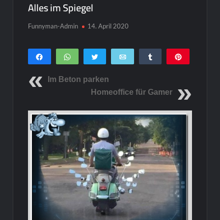
Alles im Spiegel
Funnyman-Admin
14. April 2020
Teilen
WhatsApp
Twittern
E-Mail
Teilen
Pin
0
SHARES
Im Beton parken
Homeoffice für Gamer