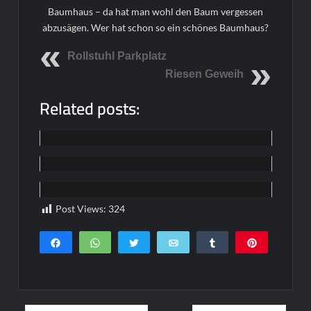
Baumhaus – da hat man wohl den Baum vergessen
abzusägen. Wer hat schon so ein schönes Baumhaus?
Rollstuhl Parkplatz
Riesen Geweih
Related posts:
Funpics
Funpics
Funpics
Post Views:
324
Teilen
WhatsApp
Twittern
E-Mail
Teilen
Pin
0
SHARES