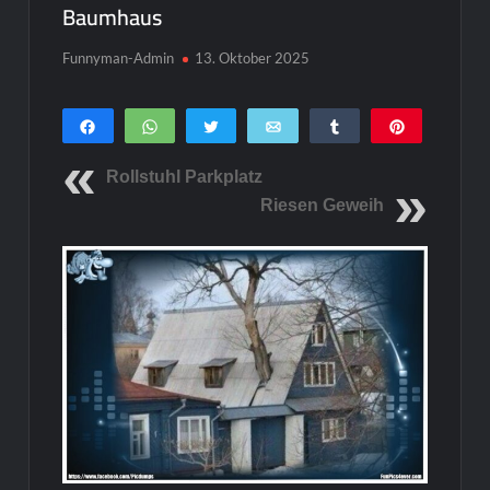
Baumhaus
Funnyman-Admin
13. Oktober 2025
Teilen
WhatsApp
Twittern
E-Mail
Teilen
Pin
0
SHARES
Rollstuhl Parkplatz
Riesen Geweih