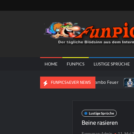
Skip
to
content
HOME
FUNPICS
LUSTIGE SPRÜCHE
Mikrowellen Briefkasten
Lambo Feuer
Auto 
FUNPICS4EVER NEWS
Lustige Sprüche
Beine rasieren
Funnyman-Admin
11. Mai 