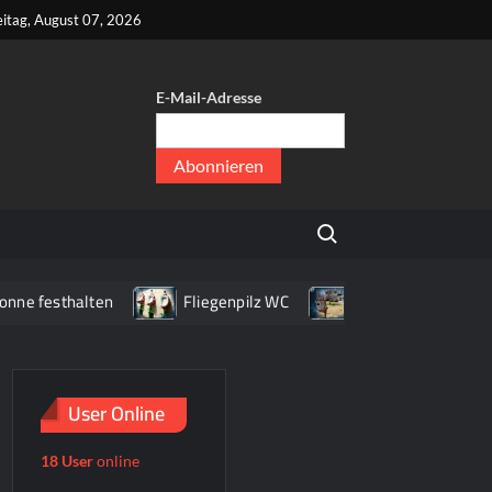
kt
eitag, August 07, 2026
E-Mail-Adresse
er
,
Search for:
er
esthalten
Fliegenpilz WC
Haus mit Briefkasten
User Online
18 User
online