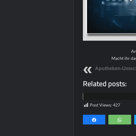
An
Macht ihr da
Apotheken-Umsc
Related posts:
Home
Post Views:
427
Teilen
Wha