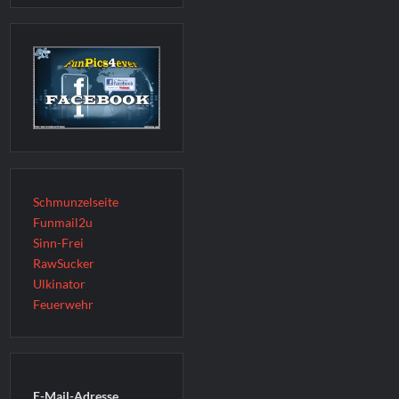
Schmunzelseite
Funmail2u
Sinn-Frei
RawSucker
Ulkinator
Feuerwehr
E-Mail-Adresse