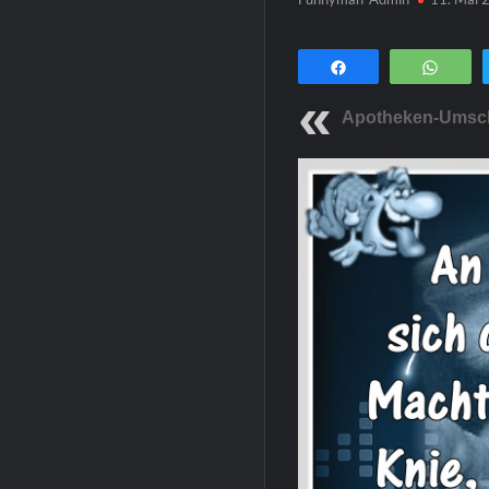
Teilen
Wha
Apotheken-Umsc