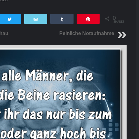
0
tsApp
Twittern
E-Mail
Teilen
Pin
SHARES
hau
Peinliche Notaufnahme