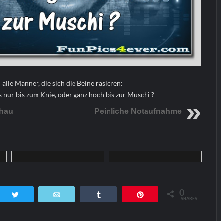
 alle Männer, die sich die Beine rasieren:
s nur bis zum Knie, oder ganz hoch bis zur Muschi ?
hau
Peinliche Notaufnahme
Home
Home
0
tsApp
Twittern
E-Mail
Teilen
Pin
SHARES