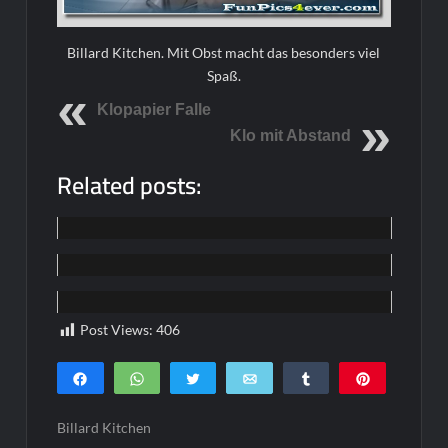
Billard Kitchen. Mit Obst macht das besonders viel
Spaß.
Klopapier Falle
Klo mit Abstand
Related posts:
Funpics
Funpics
Funpics
Post Views:
406
Teilen
WhatsApp
Twittern
E-Mail
Teilen
Pin
0
SHARES
Billard Kitchen