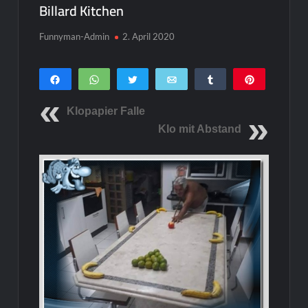
Billard Kitchen
Funnyman-Admin
2. April 2020
Teilen
WhatsApp
Twittern
E-Mail
Teilen
Pin
0
SHARES
Klopapier Falle
Klo mit Abstand