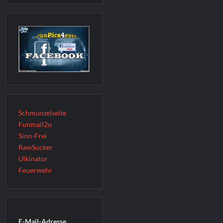
Schmunzelseite
Funmail2u
Sinn-Frei
RawSucker
Ulkinator
Feuerwehr
E-Mail-Adresse