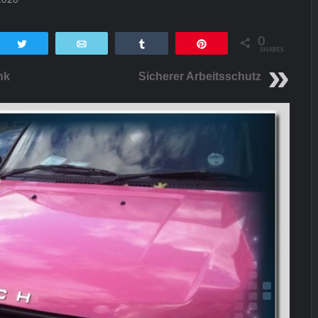
0
tsApp
Twittern
E-Mail
Teilen
Pin
SHARES
nk
Sicherer Arbeitsschutz