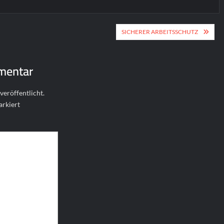
ion
SICHERER ARBEITSSCHUTZ
mentar
veröffentlicht.
rkiert