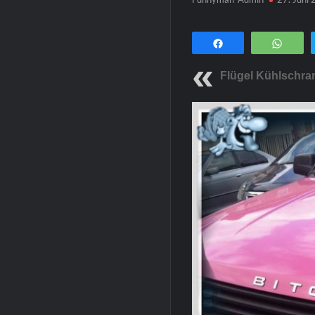
Teilen
Wha
Flügel Kühlschra