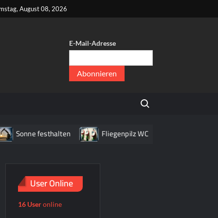
kt
mstag, August 08, 2026
E-Mail-Adresse
er
,
Search for:
er
onne festhalten
Fliegenpilz WC
Haus mit Briefkas
User Online
16 User
online