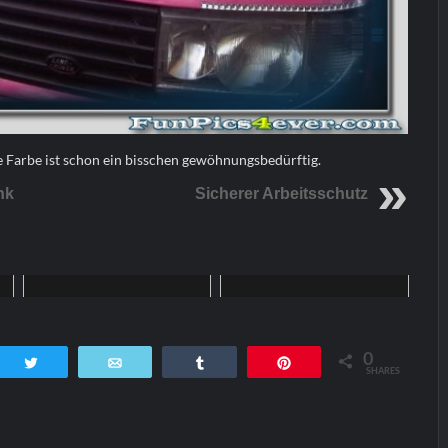
e Farbe ist schon ein bisschen gewöhnungsbedürftig.
nk
Sicherer Arbeitsschutz
Funpics
Funpics
0
tsApp
Twittern
E-Mail
Teilen
Pin
SHARES