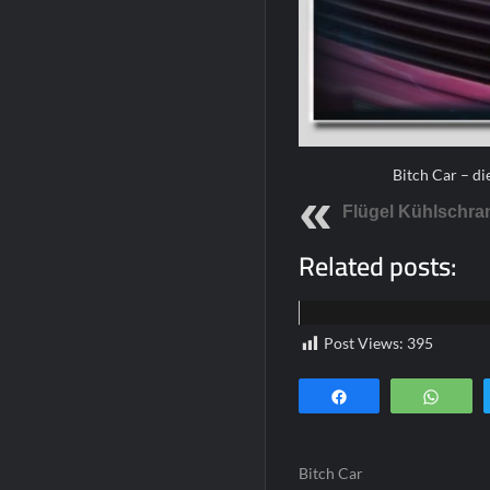
Bitch Car – di
Flügel Kühlschra
Related posts:
Funpics
Post Views:
395
Teilen
Wha
Bitch Car