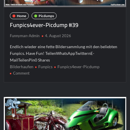
Home
Picdumps
Funpics4ever-Picdump #39
Funnyman-Admin
4. August 2026
Endlich wieder eine fette Bildersammlung mit den beliebten
Funpics. Have Fun! TeilenWhatsAppTwitternE-
MailTeilenPin0 Shares
Bilderhaufen
Funpics
Funpics4ever-Picdump
on
Comment
Funpics4ever-
Picdump
#39