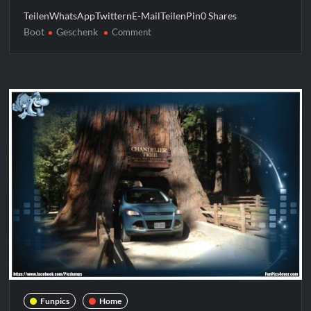
TeilenWhatsAppTwitternE-MailTeilenPin0 Shares
Boot
Geschenk
on
Comment
Boot
als
Geschenk
Funpics
Home