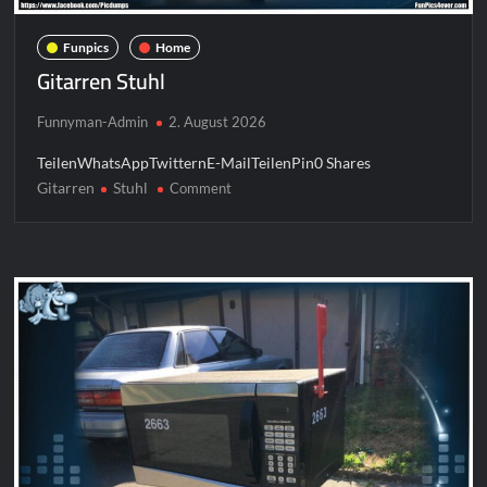
Funpics
Home
Gitarren Stuhl
Funnyman-Admin
2. August 2026
TeilenWhatsAppTwitternE-MailTeilenPin0 Shares
Gitarren
Stuhl
on
Comment
Gitarren
Stuhl