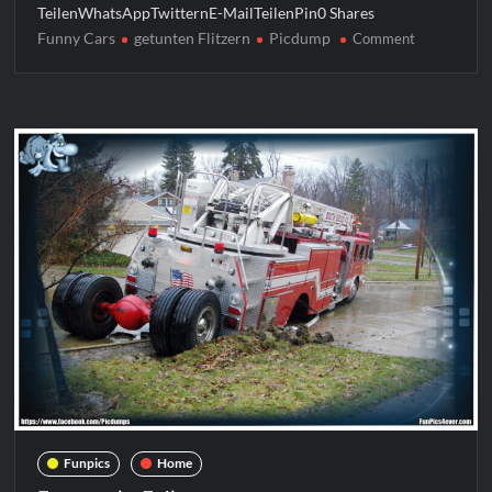
TeilenWhatsAppTwitternE-MailTeilenPin0 Shares
Funny Cars
getunten Flitzern
Picdump
on
Comment
Funny
Cars
Picdump
#27
Funpics
Home