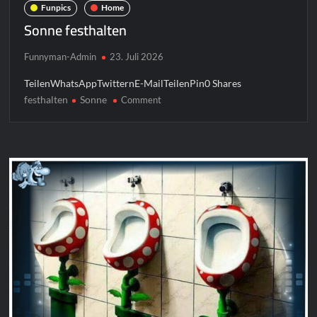
Funpics
Home
Sonne festhalten
Funnyman-Admin
23. Juli 2026
TeilenWhatsAppTwitternE-MailTeilenPin0 Shares
festhalten
Sonne
on
Comment
Sonne
festhalten