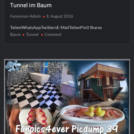
Tunnel im Baum
Funnyman-Admin
8. August 2026
TeilenWhatsAppTwitternE-MailTeilenPin0 Shares
Baum
Tunnel
on
Comment
Tunnel
im
Baum