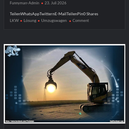
Funnyman-Admin
23. Juli 2026
TeilenWhatsAppTwitternE-MailTeilenPin0 Shares
LKW
Lösung
Umzugswagen
on
Comment
Umzugswagen