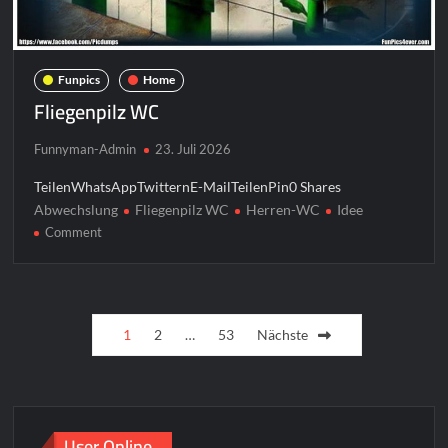
Funpics
Home
Fliegenpilz WC
Funnyman-Admin
23. Juli 2026
TeilenWhatsAppTwitternE-MailTeilenPin0 Shares
Abwechslung
Fliegenpilz WC
Herren-WC
Idee
on
Comment
Fliegenpilz
WC
Seitennummerierung
1
2
…
53
Nächste
der
Beiträge
User Online