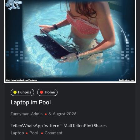
Funpics
Home
Laptop im Pool
Funnyman-Admin
8. August 2026
TeilenWhatsAppTwitternE-MailTeilenPin0 Shares
Laptop
Pool
on
Comment
Laptop