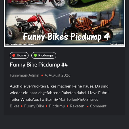
Home
Picdumps
Funny Bike Picdump #4
Funnyman-Admin
4. August 2026
Auch die verrückten Bikes machen keine Pause. Da sind
wieder ein paar abgefahrene Raketen dabei. Have Fubn!
TeilenWhatsAppTwitternE-MailTeilenPin0 Shares
Bikes
Funny Bike
Picdump
Raketen
on
Comment
Funny
Bike
Picdump