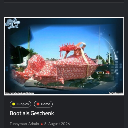
im
Pool
Funpics
Home
Boot als Geschenk
Funnyman-Admin
8. August 2026