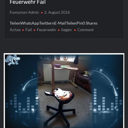
Feuerwehr Fail
Funnyman-Admin
2. August 2026
TeilenWhatsAppTwitternE-MailTeilenPin0 Shares
Achse
Fail
Feuerwehr
liegen
on
Comment
Feuerwehr
Fail