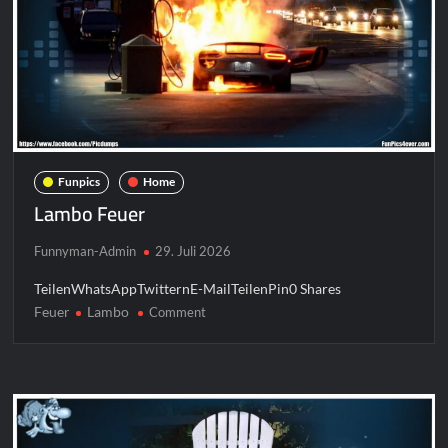
Funpics
Home
Lambo Feuer
Funnyman-Admin
29. Juli 2026
TeilenWhatsAppTwitternE-MailTeilenPin0 Shares
Feuer
Lambo
on
Comment
Lambo
Feuer