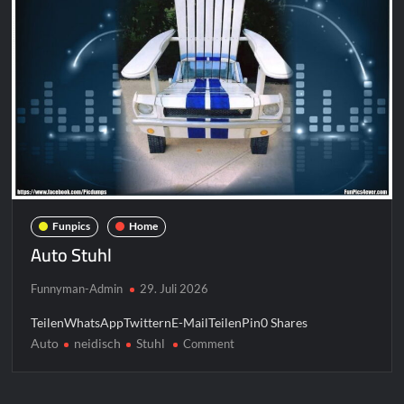
Funpics
Home
Auto Stuhl
Funnyman-Admin
29. Juli 2026
TeilenWhatsAppTwitternE-MailTeilenPin0 Shares
Auto
neidisch
Stuhl
on
Comment
Auto
Stuhl