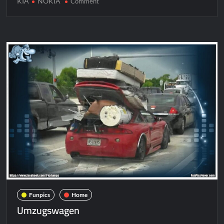
KIA
NOKIA
on
Comment
KIA
NOKIA
Funpics
Home
Umzugswagen