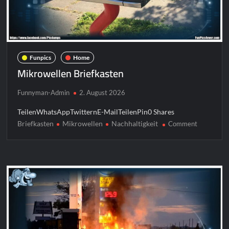
Funpics
Home
Mikrowellen Briefkasten
Funnyman-Admin
2. August 2026
TeilenWhatsAppTwitternE-MailTeilenPin0 Shares
Briefkasten
Mikrowellen
Nachhaltigkeit
on
Comment
Mikrowell
Briefkaste