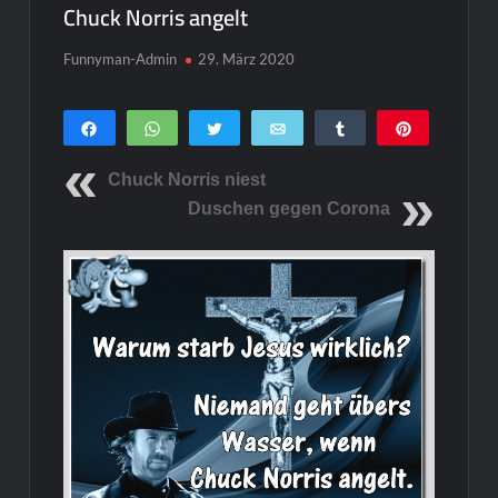
Chuck Norris angelt
Funnyman-Admin
29. März 2020
Teilen
WhatsApp
Twittern
E-Mail
Teilen
Pin
0
SHARES
Chuck Norris niest
Duschen gegen Corona