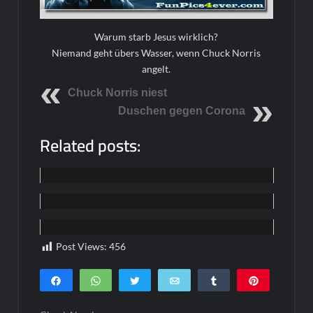
Warum starb Jesus wirklich?
Niemand geht übers Wasser, wenn Chuck Norris
angelt.
Chuck Norris niest
Duschen gegen Corona
Related posts:
Home
Home
Home
Post Views:
456
Teilen
WhatsApp
Twittern
E-Mail
Teilen
Pin
0
SHARES