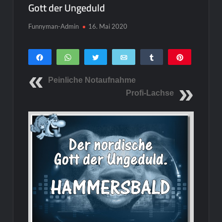
Gott der Ungeduld
Funnyman-Admin
16. Mai 2020
Teilen
WhatsApp
Twittern
E-Mail
Teilen
Pin
0
SHARES
Peinliche Notaufnahme
Profi-Lachse