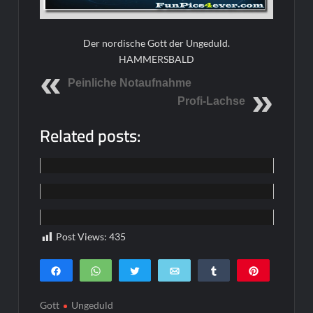
Der nordische Gott der Ungeduld.
HAMMERSBALD
Peinliche Notaufnahme
Profi-Lachse
Related posts:
Home
Home
Home
Post Views:
435
Teilen
WhatsApp
Twittern
E-Mail
Teilen
Pin
0
SHARES
Gott
Ungeduld