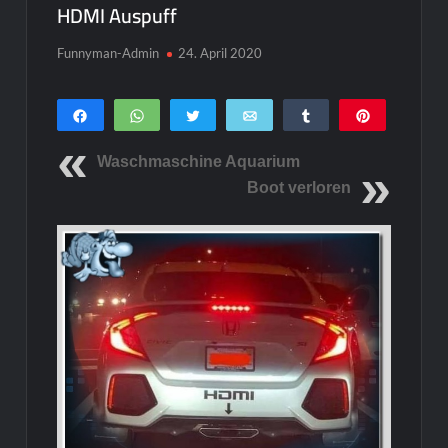
HDMI Auspuff
Funnyman-Admin
24. April 2020
Teilen
WhatsApp
Twittern
E-Mail
Teilen
Pin
0
SHARES
Waschmaschine Aquarium
Boot verloren