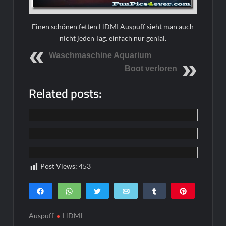
Einen schönen fetten HDMI Auspuff sieht man auch
nicht jeden Tag. einfach nur genial.
Waschmaschine Aquarium
Boot verloren
Related posts:
Funpics
Funpics
Funpics
Post Views:
453
Teilen
WhatsApp
Twittern
E-Mail
Teilen
Pin
0
SHARES
Auspuff
HDMI