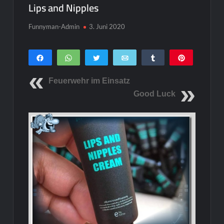
Lips and Nipples
Funnyman-Admin
3. Juni 2020
Teilen
WhatsApp
Twittern
E-Mail
Teilen
Pin
0
SHARES
Feuerwehr im Einsatz
Good Luck