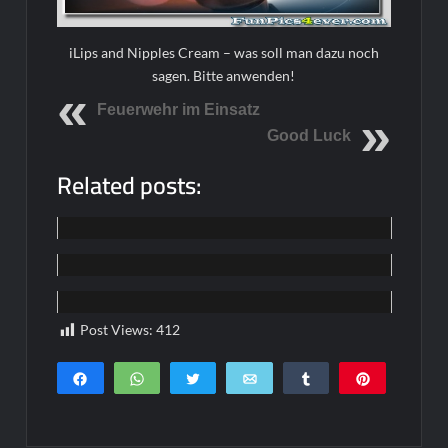
iLips and Nipples Cream – was soll man dazu noch
sagen. Bitte anwenden!
Feuerwehr im Einsatz
Good Luck
Related posts:
Funpics
Funpics
Funpics
Post Views:
412
Teilen
WhatsApp
Twittern
E-Mail
Teilen
Pin
0
SHARES