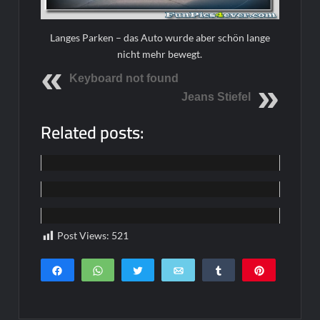
Langes Parken – das Auto wurde aber schön lange
nicht mehr bewegt.
Keyboard not found
Jeans Stiefel
Related posts:
Funpics
Funpics
Funpics
Post Views:
521
Teilen
WhatsApp
Twittern
E-Mail
Teilen
Pin
0
SHARES