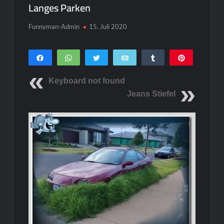
Langes Parken
Funnyman-Admin
15. Juli 2020
Teilen
WhatsApp
Twittern
E-Mail
Teilen
Pin
0
SHARES
Keyboard not found
Jeans Stiefel