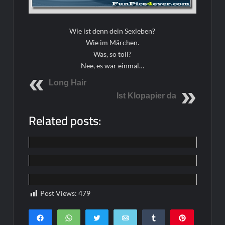
Wie ist denn dein Sexleben?
Wie im Märchen.
Was, so toll?
Nee, es war einmal…
Long Hair
Ist Klopapier da
Related posts:
Home
Home
Home
Post Views:
479
Teilen
WhatsApp
Twittern
E-Mail
Teilen
Pin