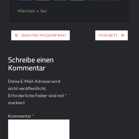
0
SHARES
Märchen
Sex
Beitragsnavigation
SINN-FREI PICDUMP #647
FUSS-BETT
Schreibe einen
Kommentar
Deine E-Mail-Adresse wird
nicht veröffentlicht.
Erforderliche Felder sind mit
*
markiert
Kommentar
*