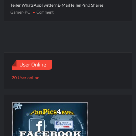
TeilenWhatsAppTwitternE-MailTeilenPin0 Shares
Gamer-PC
on
Comment
Gamer-
PC
User Online
20 User
online