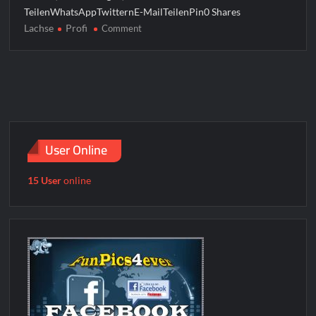
TeilenWhatsAppTwitternE-MailTeilenPin0 Shares
Lachse
Profi
on
Comment
Profi-
Lachse
User Online
15 User
online