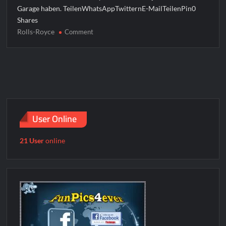
Garage haben. TeilenWhatsAppTwitternE-MailTeilenPin0
Shares
Rolls-Royce
on
Comment
Mini
Rolls-
Royce
User Online
21 User
online