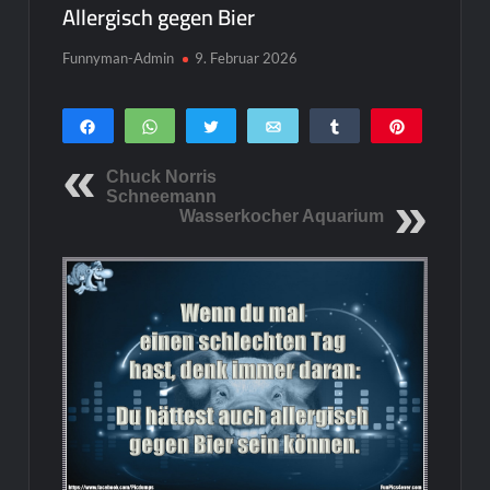
Allergisch gegen Bier
Funnyman-Admin
9. Februar 2026
Teilen
WhatsApp
Twittern
E-Mail
Teilen
Pin
0
SHARES
Chuck Norris
Schneemann
Wasserkocher Aquarium