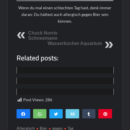
Wenn du mal einen schlechten Tag hast, denk immer
daran: Du hättest auch allergisch gegen Bier sein
können.
Chuck Norris
Schneemann
Wasserkocher Aquarium
Related posts:
Home
Home
Home
Post Views:
286
Teilen
WhatsApp
Twittern
E-Mail
Teilen
Pin
0
SHARES
Allergisch
Bier
gegen
Tag