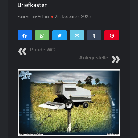
Briefkasten
Funnyman-Admin
28. Dezember 2025
Teilen
WhatsApp
Twittern
E-Mail
Teilen
Pin
0
SHARES
Pferde WC
Anlegestelle