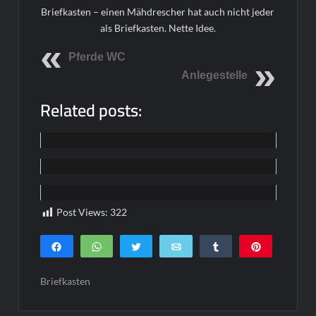
Briefkasten – einen Mähdrescher hat auch nicht jeder
als Briefkasten. Nette Idee.
Pferde WC
Anlegestelle
Related posts:
Home
Home
Home
Post Views:
322
Teilen
WhatsApp
Twittern
E-Mail
Teilen
Pin
0
SHARES
Briefkasten