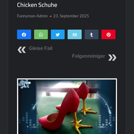
Chicken Schuhe
Funnyman-Admin
23. September 2025
Teilen
WhatsApp
Twittern
E-Mail
Teilen
Pin
0
SHARES
Gleise Fail
Felgenreiniger