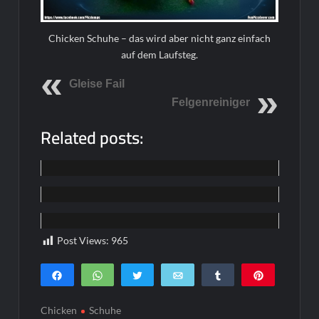
Chicken Schuhe – das wird aber nicht ganz einfach
auf dem Laufsteg.
Gleise Fail
Felgenreiniger
Related posts:
Funpics
Funpics
Funpics
Post Views:
965
Teilen
WhatsApp
Twittern
E-Mail
Teilen
Pin
0
SHARES
Chicken
Schuhe