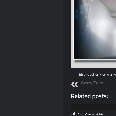
Eispropeller – es war w
Crazy Train
Related posts:
Funpics
Post Views:
414