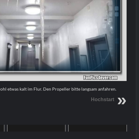
ohl etwas kalt im Flur. Den Propeller bitte langsam anfahren.
Hochstart
Funpics
Funpics