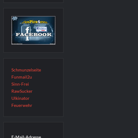
Schmunzelseite
Funmail2u
Sinn-Frei
RawSucker
Ulkinator
Feuerwehr
E-Mail-Adresse