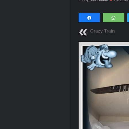
Teilen
Wha
Crazy Train