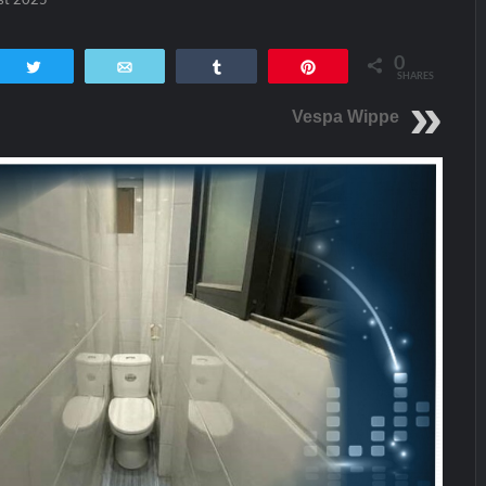
0
tsApp
Twittern
E-Mail
Teilen
Pin
SHARES
Vespa Wippe