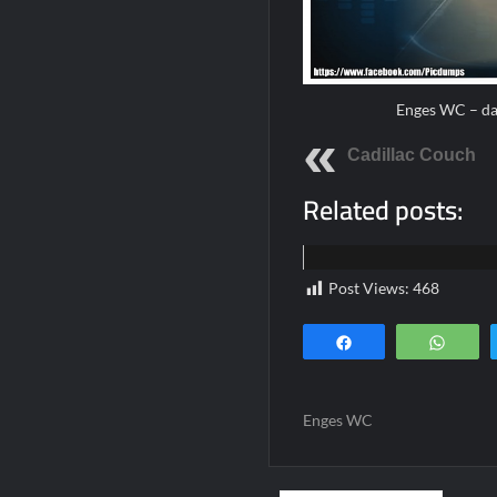
Enges WC – da
Cadillac Couch
Related posts:
Home
Post Views:
468
Teilen
Wha
Enges WC