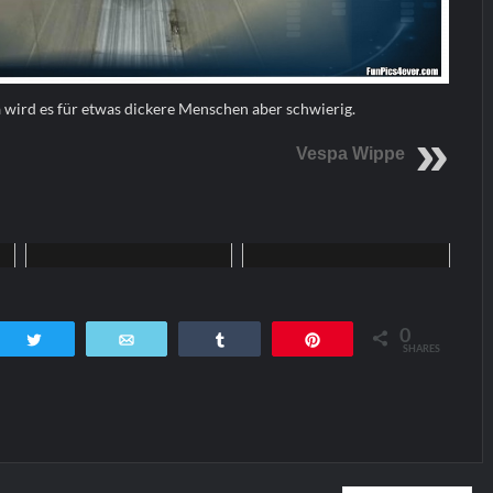
 wird es für etwas dickere Menschen aber schwierig.
Vespa Wippe
Home
Home
0
tsApp
Twittern
E-Mail
Teilen
Pin
SHARES