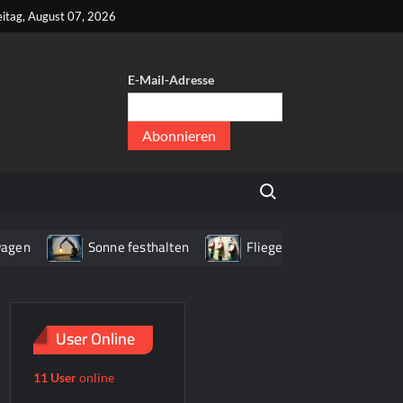
kt
eitag, August 07, 2026
E-Mail-Adresse
er
,
Search for:
er
Sonne festhalten
Fliegenpilz WC
Haus mi
User Online
11 User
online