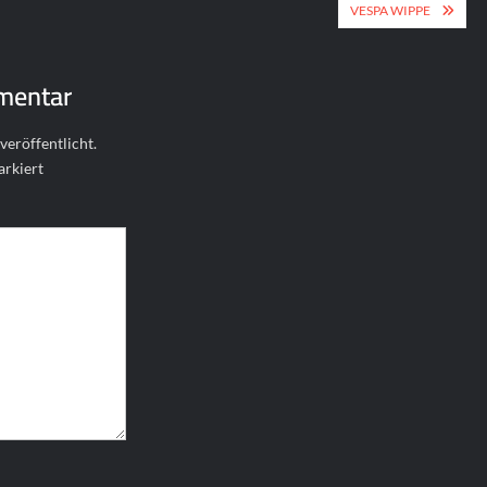
ion
VESPA WIPPE
mentar
veröffentlicht.
rkiert