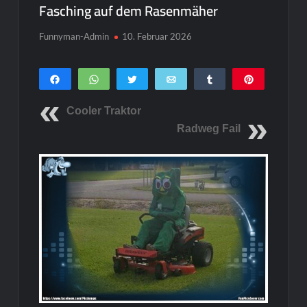
Fasching auf dem Rasenmäher
Funnyman-Admin
10. Februar 2026
Teilen
WhatsApp
Twittern
E-Mail
Teilen
Pin
0
SHARES
Cooler Traktor
Radweg Fail