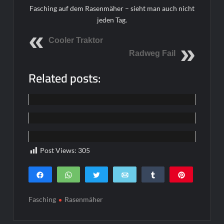
Fasching auf dem Rasenmäher – sieht man auch nicht
jeden Tag.
Cooler Traktor
Radweg Fail
Related posts:
Funpics
Funpics
Funpics
Post Views:
305
Teilen
WhatsApp
Twittern
E-Mail
Teilen
Pin
0
SHARES
Fasching
Rasenmäher