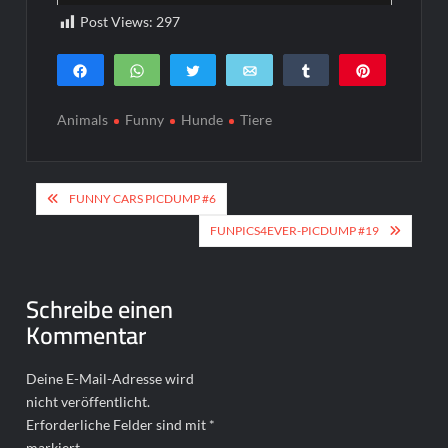
Funpics
Post Views:
297
Teilen
WhatsApp
Twittern
E-Mail
Teilen
Pin
0
SHARES
Animals
Funny
Hunde
Tiere
Beitragsnavigation
FUNNY CARS PICDUMP #6
FUNPICS4EVER-PICDUMP #19
Schreibe einen
Kommentar
Deine E-Mail-Adresse wird
nicht veröffentlicht.
Erforderliche Felder sind mit
*
markiert