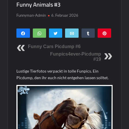
Funny Animals #3
Funnyman-Admin
6. Februar 2026
Teilen
WhatsApp
Twittern
E-Mail
Teilen
Pin
0
SHARES
Funny Cars Picdump #6
Funpics4ever-Picdump
#19
Lustige Tierfotos verpackt in tolle Funpics. Ein
Picdump, den ihr euch nicht entgehen lassen solltet.