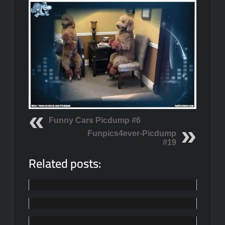
Funny Cars Picdump #6
Funpics4ever-Picdump
#19
Related posts:
Funpics
Funpics