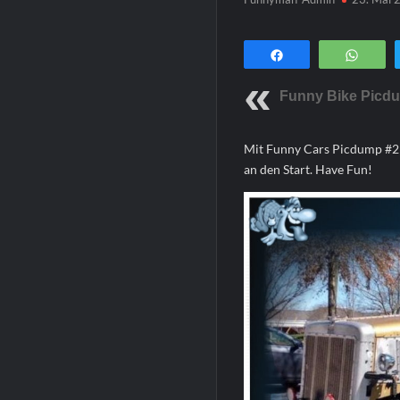
Teilen
Wha
Funny Bike Picd
Mit Funny Cars Picdump #21 
an den Start. Have Fun!