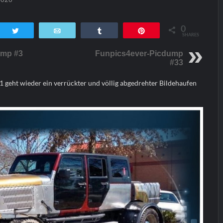
0
tsApp
Twittern
E-Mail
Teilen
Pin
SHARES
ump #3
Funpics4ever-Picdump
#33
geht wieder ein verrückter und völlig abgedrehter Bildehaufen