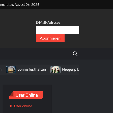
kt
nnerstag, August 06, 2026
E-Mail-Adresse
er
,
Search for:
er
festhalten
Fliegenpilz WC
Haus mit Briefkasten
User Online
10 User
online