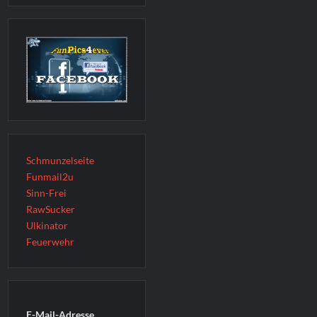
Schmunzelseite
Funmail2u
Sinn-Frei
RawSucker
Ulkinator
Feuerwehr
E-Mail-Adresse