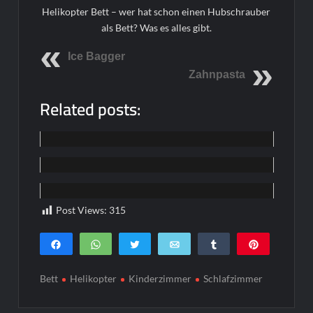
Helikopter Bett – wer hat schon einen Hubschrauber
als Bett? Was es alles gibt.
Ice Bagger
Zahnpasta
Related posts:
Funpics
Funpics
Funpics
Post Views:
315
Teilen
WhatsApp
Twittern
E-Mail
Teilen
Pin
0
SHARES
Bett
Helikopter
Kinderzimmer
Schlafzimmer