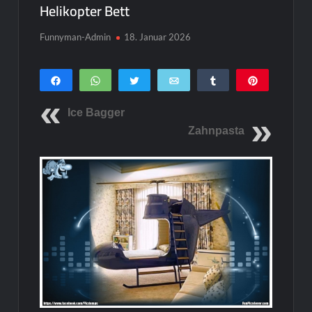
Helikopter Bett
Funnyman-Admin
18. Januar 2026
Teilen
WhatsApp
Twittern
E-Mail
Teilen
Pin
0
SHARES
Ice Bagger
Zahnpasta