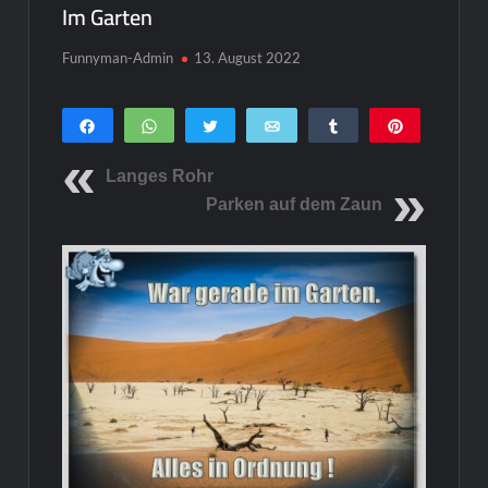
Im Garten
Funnyman-Admin
13. August 2022
Teilen
WhatsApp
Twittern
E-Mail
Teilen
Pin
0
SHARES
Langes Rohr
Parken auf dem Zaun