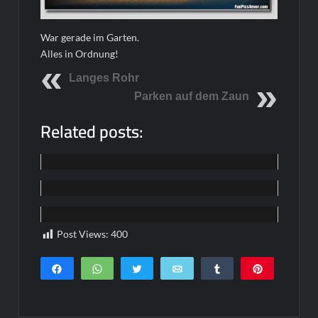
War gerade im Garten.
Alles in Ordnung!
Langes Rohr
Parken auf dem Zaun
Related posts:
Home
Home
Home
Post Views:
400
Teilen
WhatsApp
Twittern
E-Mail
Teilen
Pin
0
SHARES