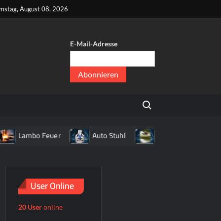
kt
mstag, August 08, 2026
E-Mail-Adresse
er
,
Search for:
er
Lambo Feuer
Auto Stuhl
KIA NOKIA
Umzu
User Online
20 User
online