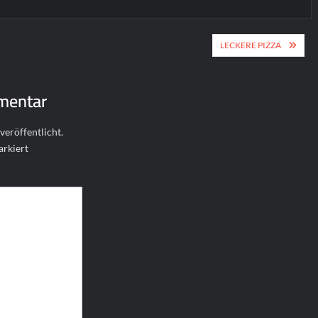
ion
LECKERE PIZZA
mentar
veröffentlicht.
rkiert