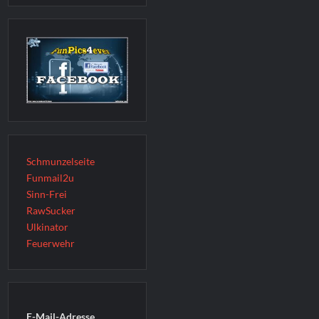
Schmunzelseite
Funmail2u
Sinn-Frei
RawSucker
Ulkinator
Feuerwehr
E-Mail-Adresse