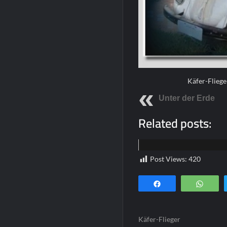
Käfer-Fliege
Unter der Erde
Related posts:
Funpics
Post Views:
420
Teilen
Wha
Käfer-Flieger