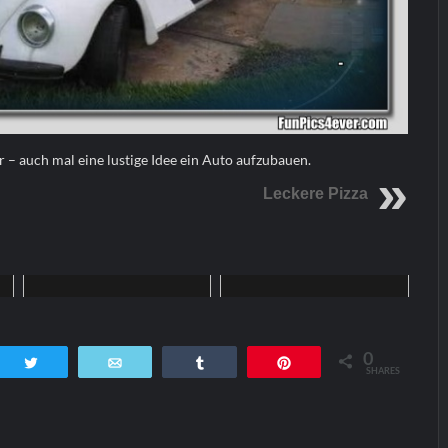
r – auch mal eine lustige Idee ein Auto aufzubauen.
Leckere Pizza
Funpics
Funpics
0
tsApp
Twittern
E-Mail
Teilen
Pin
SHARES