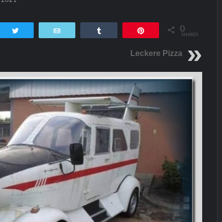
0
tsApp
Twittern
E-Mail
Teilen
Pin
SHARES
Leckere Pizza