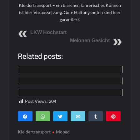
Kleidertransport – ein bisschen fahrerisches Können
ist hier Voraussetzung. Gute Haltungsnoten sind hier
garantiert.
LKW Hochstart
Melonen Gesicht
Related posts:
Home
Home
Home
Post Views:
204
Teilen
WhatsApp
Twittern
E-Mail
Teilen
Pin
0
SHARES
Kleidertransport
Moped