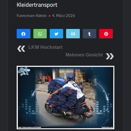
Kleidertransport
Funnyman-Admin
4. März 2026
Teilen
WhatsApp
Twittern
E-Mail
Teilen
Pin
0
SHARES
LKW Hochstart
Melonen Gesicht