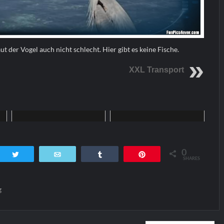
ut der Vogel auch nicht schlecht. Hier gibt es keine Fische.
XXL Transport
Funpics
Funpics
0
tsApp
Twittern
E-Mail
Teilen
Pin
SHARES
g