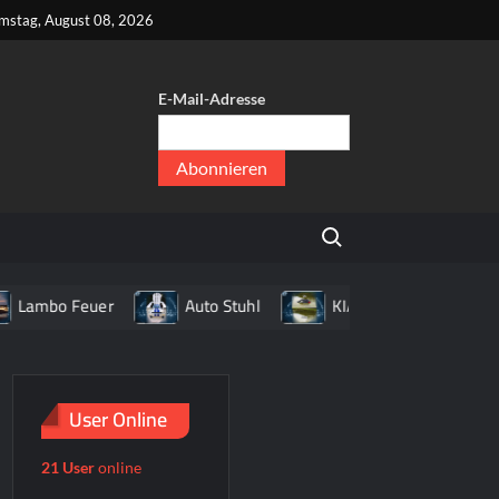
kt
mstag, August 08, 2026
E-Mail-Adresse
er
,
Search for:
er
bo Feuer
Auto Stuhl
KIA NOKIA
Umzugs
User Online
21 User
online