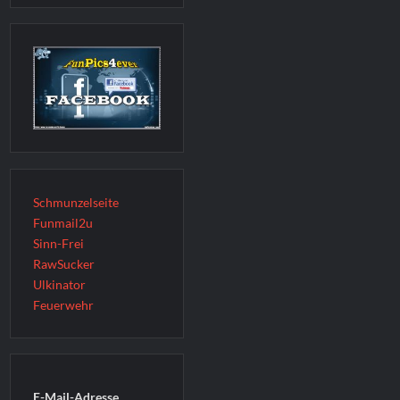
Schmunzelseite
Funmail2u
Sinn-Frei
RawSucker
Ulkinator
Feuerwehr
E-Mail-Adresse