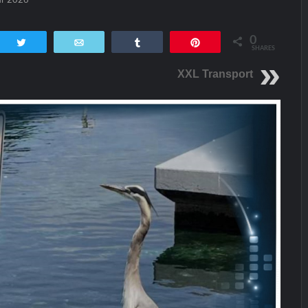
0
tsApp
Twittern
E-Mail
Teilen
Pin
SHARES
XXL Transport