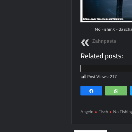
No Fishing – da scha
Zahnpasta
Related posts:
Funpics
Post Views:
217
Teilen
Wha
Angeln
Fisch
No Fishin