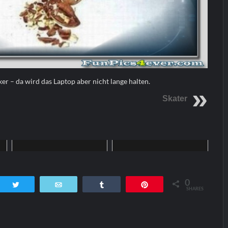
er – da wird das Laptop aber nicht lange halten.
Skater
Home
Home
0
tsApp
Twittern
E-Mail
Teilen
Pin
SHARES