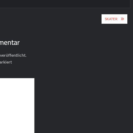
ion
SKATER
mentar
veröffentlicht.
rkiert