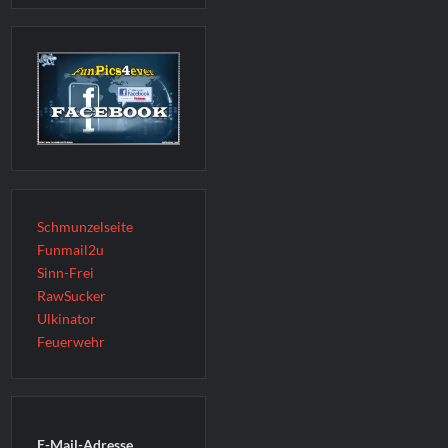
Schmunzelseite
Funmail2u
Sinn-Frei
RawSucker
Ulkinator
Feuerwehr
E-Mail-Adresse