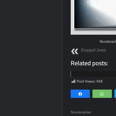
Nussknack
Doppel Jeep
Related posts:
Home
Post Views:
458
Teilen
Wha
Nussknacker