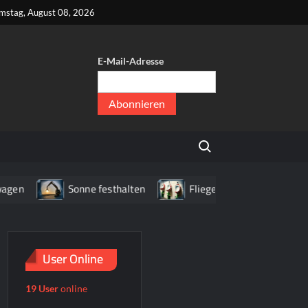
kt
mstag, August 08, 2026
E-Mail-Adresse
er
,
Search for:
er
Sonne festhalten
Fliegenpilz WC
Haus mit
User Online
19 User
online