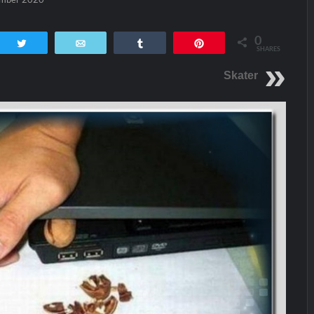
0
tsApp
Twittern
E-Mail
Teilen
Pin
SHARES
Skater