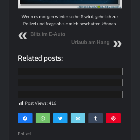
Wenn es morgen wieder so heiß wird, gehe ich zur
Polizei und frage ob sie mich beschatten können.
Blitz im E-Auto
Urlaub am Hang
Related posts:
Home
Home
Home
Post Views:
416
Teilen
WhatsApp
Twittern
E-Mail
Teilen
Pin
0
SHARES
Polizei