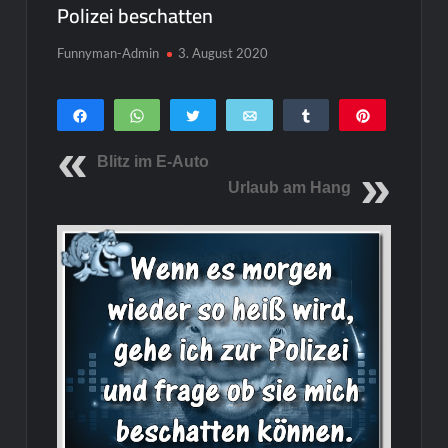
Polizei beschatten
Funnyman-Admin
3. August 2020
Teilen
WhatsApp
Twittern
E-Mail
Teilen
Pin
0
SHARES
Blitz im E-Auto
Urlaub am Hang