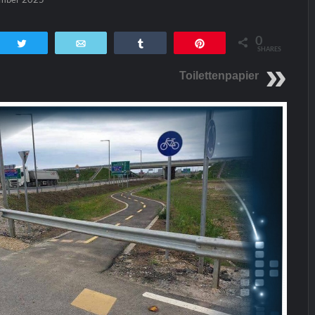
0
tsApp
Twittern
E-Mail
Teilen
Pin
SHARES
Toilettenpapier