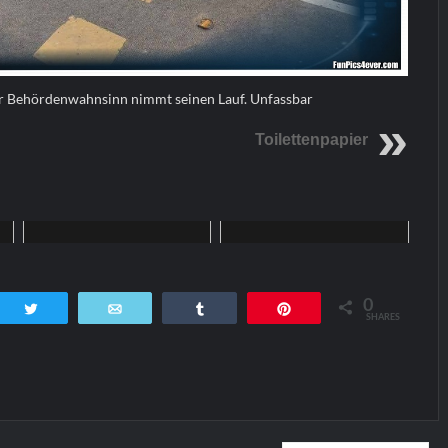
r Behördenwahnsinn nimmt seinen Lauf. Unfassbar
Toilettenpapier
Home
Home
0
tsApp
Twittern
E-Mail
Teilen
Pin
SHARES