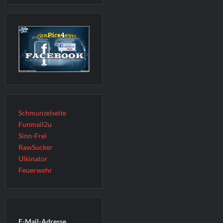
Schmunzelseite
Funmail2u
Sinn-Frei
RawSucker
Ulkinator
Feuerwehr
E-Mail-Adresse