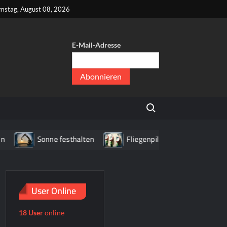
kt
mstag, August 08, 2026
E-Mail-Adresse
er
,
Search for:
er
Sonne festhalten
Fliegenpilz WC
Haus mit Br
User Online
18 User
online