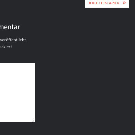
ion
TOILETTENPAPIER
mentar
veröffentlicht.
rkiert