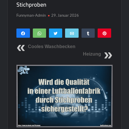
Stichproben
Funnyman-Admin
29. Januar 2026
Teilen
WhatsApp
Twittern
E-Mail
Teilen
Pin
0
SHARES
Cooles Waschbecken
Heizung