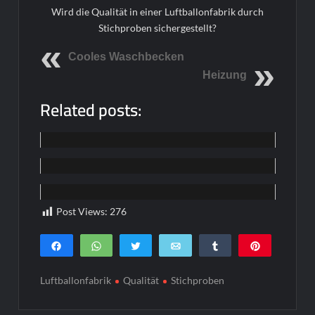
Wird die Qualität in einer Luftballonfabrik durch
Stichproben sichergestellt?
Cooles Waschbecken
Heizung
Related posts:
Home
Home
Home
Post Views:
276
Teilen
WhatsApp
Twittern
E-Mail
Teilen
Pin
0
SHARES
Luftballonfabrik
Qualität
Stichproben