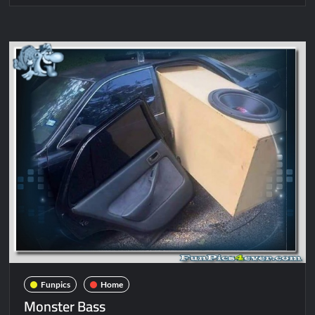
extreme
Funpics
Home
Monster Bass