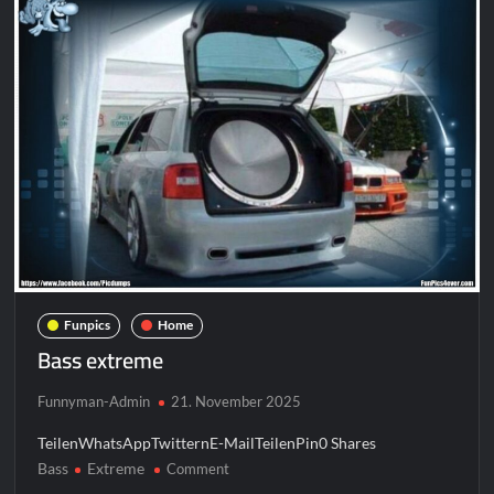
Funpics
Home
Bass extreme
Funnyman-Admin
21. November 2025
TeilenWhatsAppTwitternE-MailTeilenPin0 Shares
Bass
Extreme
on
Comment
Bass