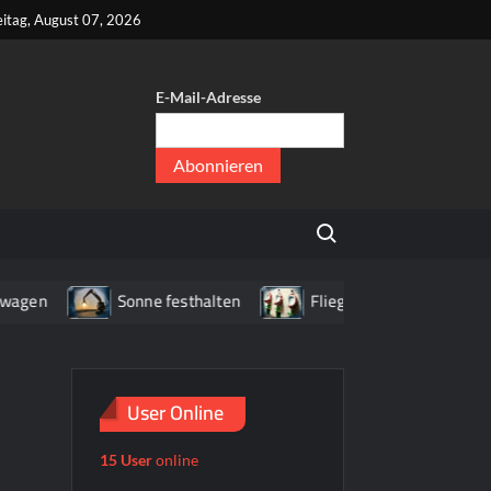
kt
eitag, August 07, 2026
E-Mail-Adresse
er
,
Search for:
er
gen
Sonne festhalten
Fliegenpilz WC
Hau
User Online
15 User
online