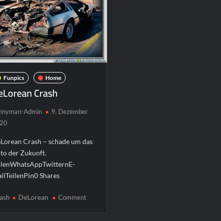
Funpics
Home
eLorean Crash
nnyman-Admin
9. Dezember
20
Lorean Crash – schade um das
to der Zukunft.
ilenWhatsAppTwitternE-
ilTeilenPin0 Shares
on
ash
DeLorean
Comment
DeLorean
Crash