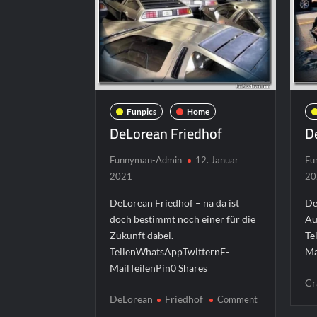
Funpics
Home
DeLorean Friedhof
D
Funnyman-Admin
12. Januar
Fu
2021
20
DeLorean Friedhof – na da ist
De
doch bestimmt noch einer für die
Au
Zukunft dabei.
Te
TeilenWhatsAppTwitternE-
Ma
MailTeilenPin0 Shares
Cr
DeLorean
Friedhof
Comment
on