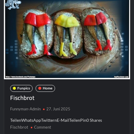
Funpics
Home
Fischbrot
Funnyman-Admin
27. Juni 2025
TeilenWhatsAppTwitternE-MailTeilenPin0 Shares
Fischbrot
on
Comment
Fischbrot