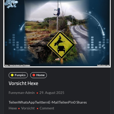
Funpics
Home
Vorsicht Hexe
Funnyman-Admin
29. August 2025
TeilenWhatsAppTwitternE-MailTeilenPin0 Shares
Hexe
Vorsicht
on
Comment
Vorsicht