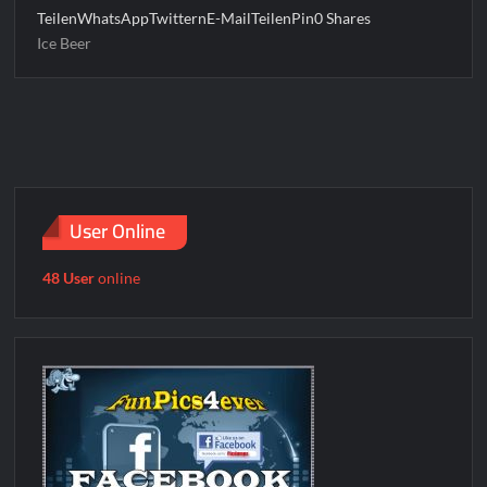
TeilenWhatsAppTwitternE-MailTeilenPin0 Shares
Ice Beer
User Online
48 User
online