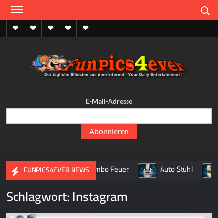
Skip
Search
to
content
Home
Funpics
Lustige
Picdumps
Kontakt
Sprüche
Funp
Picdu
– Pi
Bilderh
Fun
Gifdu
E-Mail-Adresse
lusti
lusti
Bilder, 
pic
en Briefkasten
Lambo Feuer
Auto Stuhl
FUNPICS4EVER NEWS
Schlagwort:
Instagram