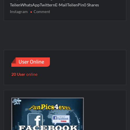
TeilenWhatsAppTwitternE-MailTeilenPin0 Shares
Instagram
on
Comment
Instagram
User Online
20 User
online