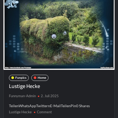
Funpics
Home
Lustige Hecke
Funnyman-Admin
2. Juli 2025
TeilenWhatsAppTwitternE-MailTeilenPin0 Shares
Lustige Hecke
on
Comment
Lustige