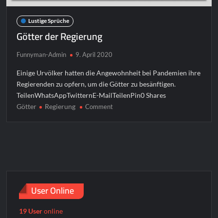
Lustige Sprüche
Götter der Regierung
Funnyman-Admin
9. April 2020
Einige Urvölker hatten die Angewohnheit bei Pandemien ihre
Regierenden zu opfern, um die Götter zu besänftigen.
TeilenWhatsAppTwitternE-MailTeilenPin0 Shares
Götter
Regierung
on
Comment
Götter
der
Regierung
User Online
19 User
online