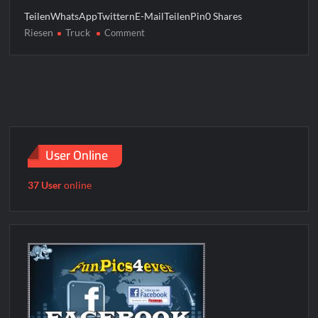
TeilenWhatsAppTwitternE-MailTeilenPin0 Shares
Riesen
Truck
on
Comment
Riesen
Truck
User Online
37 User
online