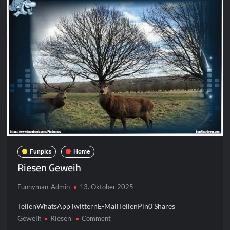
Funpics
Home
Riesen Geweih
Funnyman-Admin
13. Oktober 2025
TeilenWhatsAppTwitternE-MailTeilenPin0 Shares
Geweih
Riesen
on
Comment
Riesen