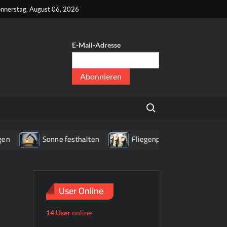
kt
nnerstag, August 06, 2026
E-Mail-Adresse
er
,
Search for:
er
Sonne festhalten
Fliegenpilz WC
Haus mi
User Online
14 User
online