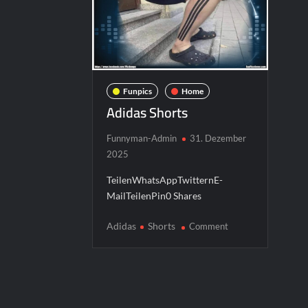
Funpics
Home
Adidas Shorts
Funnyman-Admin
31. Dezember
2025
TeilenWhatsAppTwitternE-
MailTeilenPin0 Shares
on
Adidas
Shorts
Comment
Adidas
Shorts