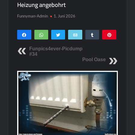
Heizung angebohrt
Funnyman-Admin
1. Juni 2026
Teilen
WhatsApp
Twittern
E-Mail
Teilen
Pin
0
SHARES
Funpics4ever-Picdump
#34
Pool Oase