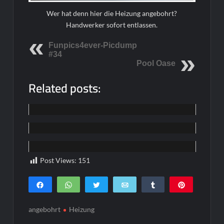
Wer hat denn hier die Heizung angebohrt?
Handwerker sofort entlassen.
Funpics4ever-Picdump
#34
Pool Oase
Related posts:
Funpics
Funpics
Funpics
Post Views:
151
Teilen
WhatsApp
Twittern
E-Mail
Teilen
Pin
0
SHARES
angebohrt
Heizung