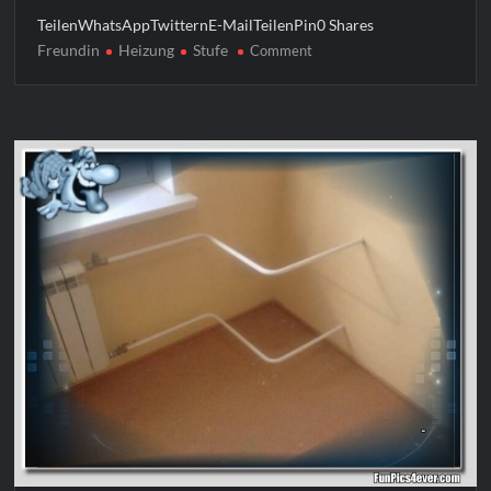
TeilenWhatsAppTwitternE-MailTeilenPin0 Shares
Freundin
Heizung
Stufe
on
Comment
Heizung