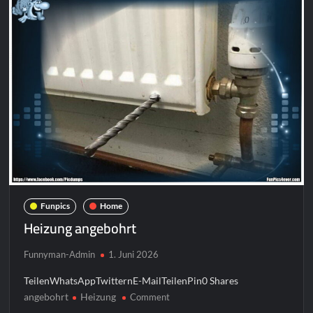
Funpics
Home
Heizung angebohrt
Funnyman-Admin
1. Juni 2026
TeilenWhatsAppTwitternE-MailTeilenPin0 Shares
angebohrt
Heizung
on
Comment
Heizung