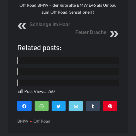
Off Road BMW – der gute alte BMW E46 als Umbau
zum Off Road. Sensationell !
Schlange im Haar
Feuer Drache
Related posts:
Funpics
Funpics
Funpics
Post Views:
260
Teilen
WhatsApp
Twittern
E-Mail
Teilen
Pin
0
SHARES
BMW
Off Road