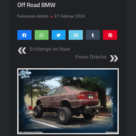
Off Road BMW
Funnyman-Admin
27. Februar 2026
Teilen
WhatsApp
Twittern
E-Mail
Teilen
Pin
0
SHARES
Schlange im Haar
Feuer Drache