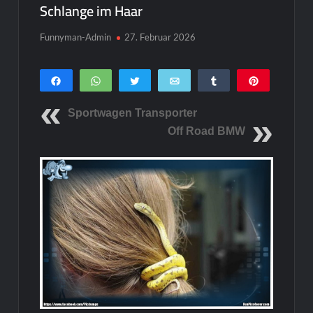
Schlange im Haar
Funnyman-Admin
27. Februar 2026
Teilen
WhatsApp
Twittern
E-Mail
Teilen
Pin
0
SHARES
Sportwagen Transporter
Off Road BMW