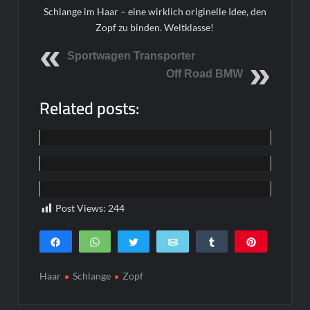
Schlange im Haar – eine wirklich originelle Idee, den
Zopf zu binden. Weltklasse!
Sportwagen Transporter
Off Road BMW
Related posts:
Home
Home
Home
Post Views:
244
Teilen
WhatsApp
Twittern
E-Mail
Teilen
Pin
0
SHARES
Haar
Schlange
Zopf